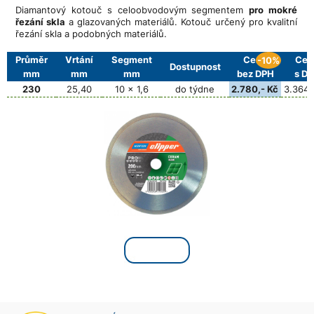
Diamantový kotouč s celoobvodovým segmentem
pro mokré
řezání skla
a glazovaných materiálů. Kotouč určený pro kvalitní
řezání skla a podobných materiálů.
Průměr
Vrtání
Segment
Cena
Cen
-10%
Dostupnost
mm
mm
mm
bez DPH
s D
230
25,40
10 x 1,6
do týdne
2.780,- Kč
3.364,