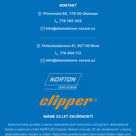
KONTAKT
Přerovská 68, 779 00 Olomouc
776 195 303
info@diamantove-rezani.cz
Hviezdoslavova 41, 627 00 Brno
774 404 112
info@diamantove-rezani.cz
MÁME 33 LET ZKUŠENOSTÍ
Autorizovaný prodej a servis diamantových kotoučů a strojů pro diamantové
řezání a jádrové vrtání NORTON Clipper. Máme více jak 30 let zkušeností v oboru
diamantového řezání a vrtání. Nabízíme profesionální technické řešení nejen pro