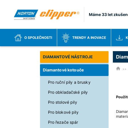
Máme 33 let zkušen
O SPOLEČNOSTI
TRENDY A INOVACE
K
Diam
DIAMANTOVÉ NÁSTROJE
Diamantové kotouče
Pro ruční pily a brusky
Pro obkladačské pily
Použití
Není 
Pro stolové pily
Diama
Pro blokové pily
materi
Pro řezače spár