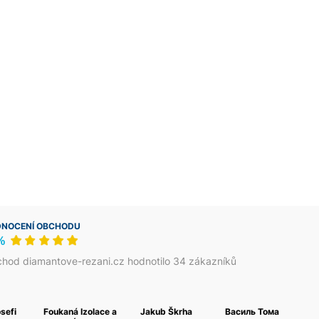
NOCENÍ OBCHODU
%
hod diamantove-rezani.cz hodnotilo 34 zákazníků
osefi
Foukaná Izolace a
Jakub Škrha
Василь Тома