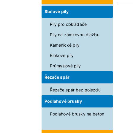
Stolové pily
Pily pro obkladače
Pily na zámkovou dlažbu
Kamenické pily
Blokové pily
Průmyslové pily
Řezače spár
Řezače spár bez pojezdu
Podlahové brusky
Podlahové brusky na beton