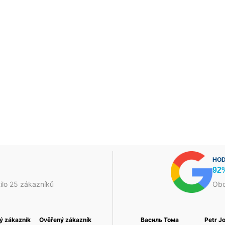
HOD
92
ilo 25 zákazníků
Obc
ý zákazník
Foukaná Izolace a
Ověřený zákazník
Jakub Škrha
Ověřený zákazník
Василь Тома
Petr J