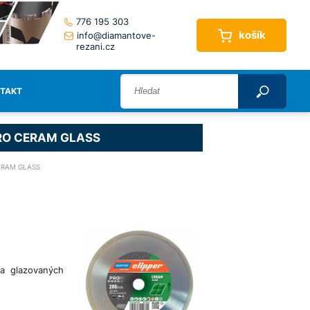
776 195 303
košík
info@diamantove-
rezani.cz
TAKT
 PRO CERAM GLASS
ERAM GLASS
a glazovaných