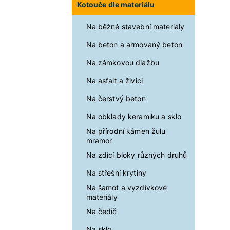
Kotouče dle materiálu
Na běžné stavební materiály
Na beton a armovaný beton
Na zámkovou dlažbu
Na asfalt a živici
Na čerstvý beton
Na obklady keramiku a sklo
Na přírodní kámen žulu
mramor
Na zdící bloky různých druhů
Na střešní krytiny
Na šamot a vyzdívkové
materiály
Na čedič
Na sklo