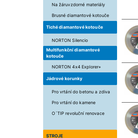
Na žáruvzdorné materiály
Brusné diamantové kotouče
Tiché diamantové kotouče
NORTON Silencio
Multifunkční diamantové
kotouče
NORTON 4x4 Explorer+
Jádrové korunky
Pro vrtání do betonu a zdiva
Pro vrtání do kamene
O´TIP revoluční renovace
STROJE