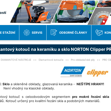
ostí
E STAŽENÍ
SERVIS
ODBORNÉ ČLÁNKY
KON
antový kotouč na keramiku a sklo NORTON Clipper
DIAMANTOVÉ NÁSTROJE
Diamantové kotouče
Pro obkladačské pily
PRO C
:
Sklo
a skleněné obklady, glazovaná keramika -
NEŠTÍPE HRANY!
vhodný na klasické obklady.
ntový kotouč s celoobvodovým segmentem
pro mokré řezání skla
álů. Kotouč určený pro kvalitní řezání skla a podobných materiálů.