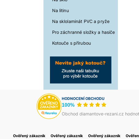
Na litinu
Na sklolaminát PVC a pryže
Pro záchranné složky a hasiče
Kotouče s přírubou
HODNOCENÍ OBCHODU
100%
Obchod diamantove-rezani.cz hodnot
Ověřený zákazník
Jakub Škrha
Ověřený zákazník
Василь Тома
Ověřený zákazník
Petr Josefi
Ověřen