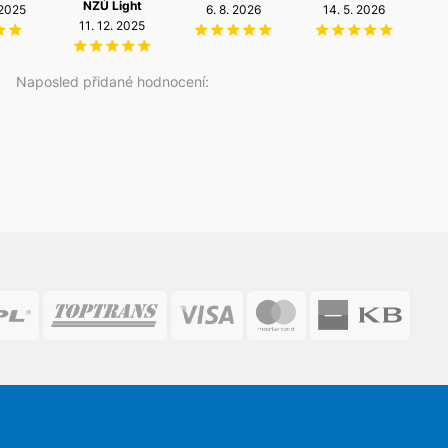
NZÚ Light
 2025
6. 8. 2026
14. 5. 2026
2
11. 12. 2025
Naposled přidané hodnocení: