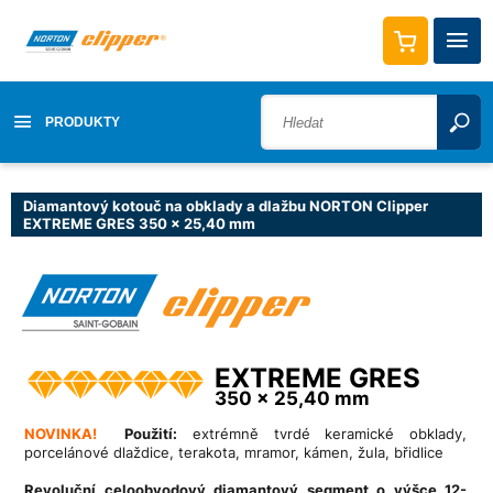
PRODUKTY
Diamantový kotouč na obklady a dlažbu NORTON Clipper
EXTREME GRES 350 x 25,40 mm
EXTREME GRES
350 x 25,40 mm
NOVINKA!
Použití:
extrémně tvrdé keramické obklady,
porcelánové dlaždice, terakota, mramor, kámen, žula, břidlice
Revoluční celoobvodový diamantový segment o výšce 12-