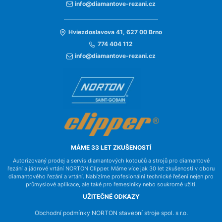
info@diamantove-rezani.cz
Hviezdoslavova 41, 627 00 Brno
774 404 112
info@diamantove-rezani.cz
MÁME 33 LET ZKUŠENOSTÍ
Autorizovaný prodej a servis diamantových kotoučů a strojů pro diamantové
řezání a jádrové vrtání NORTON Clipper. Máme více jak 30 let zkušeností v oboru
diamantového řezání a vrtání. Nabízíme profesionální technické řešení nejen pro
průmyslové aplikace, ale také pro řemeslníky nebo soukromé užití.
UŽITEČNÉ ODKAZY
Obchodní podmínky NORTON stavební stroje spol. s r.o.