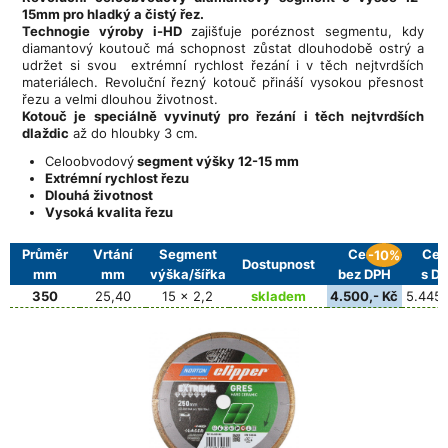
15mm pro hladký a čistý řez.
T
echnogie výroby i-HD
zajišťuje poréznost segmentu, kdy
diamantový koutouč má schopnost zůstat dlouhodobě ostrý a
udržet si svou extrémní rychlost řezání i v těch nejtvrdších
materiálech. Revoluční řezný kotouč přináší vysokou přesnost
řezu a velmi dlouhou životnost.
Kotouč je speciálně vyvinutý pro řezání i těch nejtvrdších
dlaždic
až do hloubky 3 cm.
Celoobvodový
segment výšky 12-15 mm
Extrémní rychlost řezu
Dlouhá životnost
Vysoká kvalita řezu
Průměr
Vrtání
Segment
Cena
Cen
-10%
Dostupnost
mm
mm
výška/šířka
bez DPH
s D
350
25,40
15 x 2,2
skladem
4.500,- Kč
5.445,