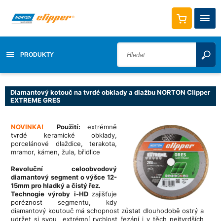
PRODUKTY
Diamantový kotouč na tvrdé obklady a dlažbu NORTON Clipper
EXTREME GRES
NOVINKA!
Použití:
extrémně
tvrdé keramické obklady,
porcelánové dlaždice, terakota,
mramor, kámen, žula, břidlice
Revoluční celoobvodový
diamantový segment o výšce 12-
15mm pro hladký a čistý řez.
T
echnogie výroby i-HD
zajišťuje
poréznost segmentu, kdy
diamantový koutouč má schopnost zůstat dlouhodobě ostrý a
udržet si svou extrémní rychlost řezání i v těch nejtvrdších