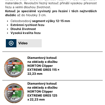
materiálech. Revoluční řezný kotouč přináší vysokou přesnost
řezu a velmi dlouhou životnost.
Kotouč je speciálně vyvinutý pro řezání i těch nejtvrdších
dlaždic
až do hloubky 3 cm.
Celoobvodový
segment výšky 12-15 mm
Extrémní rychlost řezu
Dlouhá životnost
Vysoká kvalita řezu
Video
Diamantový kotouč
na obklady a dlažbu
NORTON Clipper
EXTREME GRES 115 x
22,23 mm
Diamantový kotouč
na obklady a dlažbu
NORTON Clipper
EXTREME GRES 125
x 22,23 mm