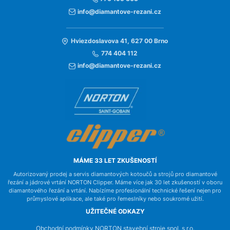
info@diamantove-rezani.cz
Hviezdoslavova 41, 627 00 Brno
774 404 112
info@diamantove-rezani.cz
MÁME 33 LET ZKUŠENOSTÍ
Autorizovaný prodej a servis diamantových kotoučů a strojů pro diamantové
řezání a jádrové vrtání NORTON Clipper. Máme více jak 30 let zkušeností v oboru
diamantového řezání a vrtání. Nabízíme profesionální technické řešení nejen pro
průmyslové aplikace, ale také pro řemeslníky nebo soukromé užití.
UŽITEČNÉ ODKAZY
Obchodní podmínky NORTON stavební stroje spol. s r.o.