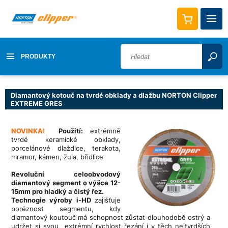
PRODUKTY
Diamantový kotouč na tvrdé obklady a dlažbu NORTON Clipper
EXTREME GRES
NOVINKA!
Použití:
extrémně
tvrdé keramické obklady,
porcelánové dlaždice, terakota,
mramor, kámen, žula, břidlice
Revoluční celoobvodový
diamantový segment o výšce 12-
15mm pro hladký a čistý řez.
T
echnogie výroby i-HD
zajišťuje
poréznost segmentu, kdy
diamantový koutouč má schopnost zůstat dlouhodobě ostrý a
udržet si svou extrémní rychlost řezání i v těch nejtvrdších