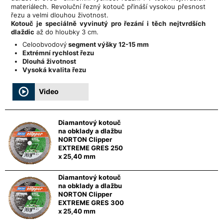
materiálech. Revoluční řezný kotouč přináší vysokou přesnost
řezu a velmi dlouhou životnost.
Kotouč je speciálně vyvinutý pro řezání i těch nejtvrdších
dlaždic
až do hloubky 3 cm.
Celoobvodový
segment výšky 12-15 mm
Extrémní rychlost řezu
Dlouhá životnost
Vysoká kvalita řezu
Video
Diamantový kotouč
na obklady a dlažbu
NORTON Clipper
EXTREME GRES 250
x 25,40 mm
Diamantový kotouč
na obklady a dlažbu
NORTON Clipper
EXTREME GRES 300
x 25,40 mm