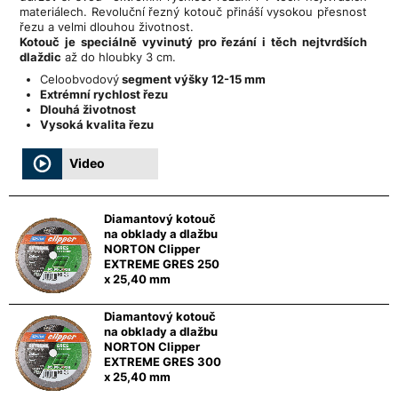
materiálech. Revoluční řezný kotouč přináší vysokou přesnost
řezu a velmi dlouhou životnost.
Kotouč je speciálně vyvinutý pro řezání i těch nejtvrdších
dlaždic
až do hloubky 3 cm.
Celoobvodový
segment výšky 12-15 mm
Extrémní rychlost řezu
Dlouhá životnost
Vysoká kvalita řezu
Video
Diamantový kotouč
na obklady a dlažbu
NORTON Clipper
EXTREME GRES 250
x 25,40 mm
Diamantový kotouč
na obklady a dlažbu
NORTON Clipper
EXTREME GRES 300
x 25,40 mm