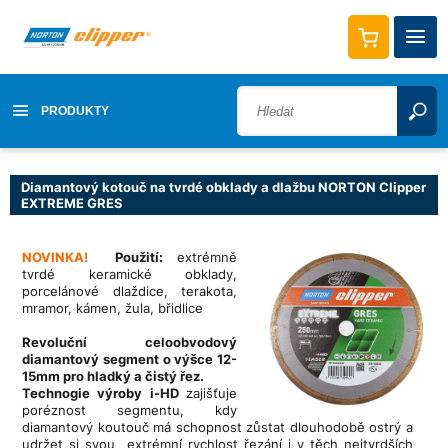
PRODUKTY
Diamantový kotouč na tvrdé obklady a dlažbu NORTON Clipper
EXTREME GRES
NOVINKA!
Použití:
extrémně
tvrdé keramické obklady,
porcelánové dlaždice, terakota,
mramor, kámen, žula, břidlice
Revoluční celoobvodový
diamantový segment o výšce 12-
15mm pro hladký a čistý řez.
T
echnogie výroby i-HD
zajišťuje
poréznost segmentu, kdy
diamantový koutouč má schopnost zůstat dlouhodobě ostrý a
udržet si svou extrémní rychlost řezání i v těch nejtvrdších