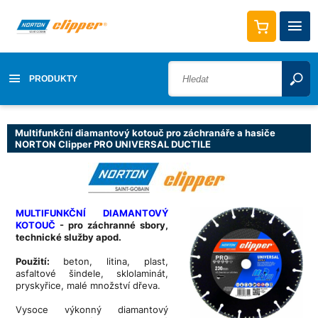
PRODUKTY
Multifunkční diamantový kotouč pro záchranáře a hasiče
NORTON Clipper PRO UNIVERSAL DUCTILE
MULTIFUNKČNÍ DIAMANTOVÝ
KOTOUČ
- pro záchranné sbory,
technické služby apod.
Použití:
beton, litina, plast,
asfaltové šindele, sklolaminát,
pryskyřice, malé množství dřeva.
Vysoce výkonný diamantový