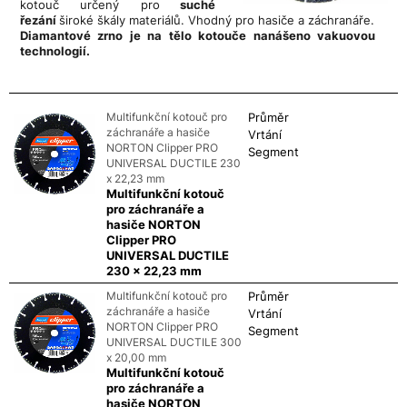
kotouč určený pro
suché
řezání
široké škály materiálů. Vhodný pro hasiče a záchranáře.
Diamantové zrno je na tělo kotouče nanášeno vakuovou
technologií.
.
Multifunkční kotouč pro
Průměr
záchranáře a hasiče
Vrtání
NORTON Clipper PRO
Segment
UNIVERSAL DUCTILE 230
x 22,23 mm
Multifunkční kotouč
pro záchranáře a
hasiče NORTON
Clipper PRO
UNIVERSAL DUCTILE
230 x 22,23 mm
Multifunkční kotouč pro
Průměr
záchranáře a hasiče
Vrtání
NORTON Clipper PRO
Segment
UNIVERSAL DUCTILE 300
x 20,00 mm
Multifunkční kotouč
pro záchranáře a
hasiče NORTON