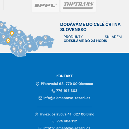
DODÁVÁME DO CELÉ ČR I NA
SLOVENSKO
PRODUKTY SKLADEM
ODESÍLÁME DO 24 HODIN
KONTAKT
Přerovská 68, 779 00 Olomouc
776 195 303
info@diamantove-rezani.cz
Hviezdoslavova 41, 627 00 Brno
774 404 112
info@diamantove-rezani.cz