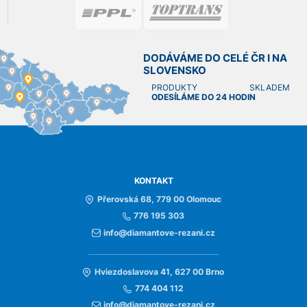
DODÁVÁME DO CELÉ ČR I NA
SLOVENSKO
PRODUKTY SKLADEM
ODESÍLÁME DO 24 HODIN
KONTAKT
Přerovská 68, 779 00 Olomouc
776 195 303
info@diamantove-rezani.cz
Hviezdoslavova 41, 627 00 Brno
774 404 112
info@diamantove-rezani.cz