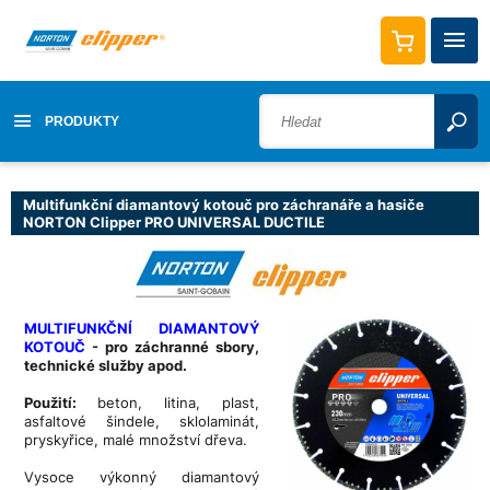
PRODUKTY
Multifunkční diamantový kotouč pro záchranáře a hasiče
NORTON Clipper PRO UNIVERSAL DUCTILE
MULTIFUNKČNÍ DIAMANTOVÝ
KOTOUČ
- pro záchranné sbory,
technické služby apod.
Použití:
beton, litina, plast,
asfaltové šindele, sklolaminát,
pryskyřice, malé množství dřeva.
Vysoce výkonný diamantový