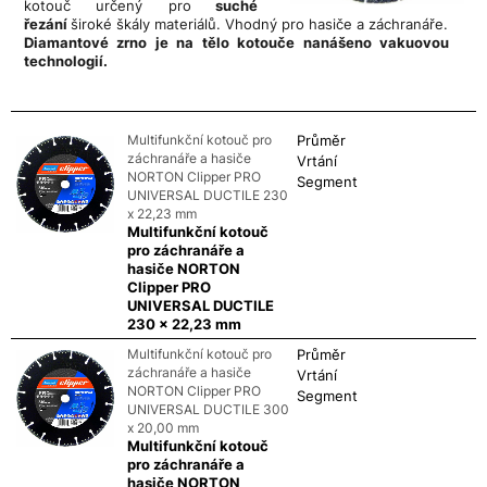
kotouč určený pro
suché
řezání
široké škály materiálů. Vhodný pro hasiče a záchranáře.
Diamantové zrno je na tělo kotouče nanášeno vakuovou
technologií.
.
Multifunkční kotouč pro
Průměr
záchranáře a hasiče
Vrtání
NORTON Clipper PRO
Segment
UNIVERSAL DUCTILE 230
x 22,23 mm
Multifunkční kotouč
pro záchranáře a
hasiče NORTON
Clipper PRO
UNIVERSAL DUCTILE
230 x 22,23 mm
Multifunkční kotouč pro
Průměr
záchranáře a hasiče
Vrtání
NORTON Clipper PRO
Segment
UNIVERSAL DUCTILE 300
x 20,00 mm
Multifunkční kotouč
pro záchranáře a
hasiče NORTON